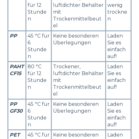
für 12
luftdichter Behälter
wenig
Stunde
mit
trockne
n
Trockenmittelbeut
n
el
PP
45 ºC für
Keine besonderen
Laden
6
Überlegungen
Sie es
Stunde
einfach
n
auf!
PAHT
80 ºC
Trockener,
Laden
CF15
für 12
luftdichter Behälter
Sie es
Stunde
mit
einfach
n
Trockenmittelbeut
auf!
el
PP
45 ºC für
Keine besonderen
Laden
GF30
6
Überlegungen
Sie es
Stunde
einfach
n
auf!
PET
45 ºC für
Keine besonderen
Laden