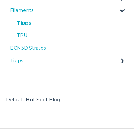
Filaments
Wartung
Inbetriebnahme
Manuals & Downloads
Tipps
Wartung
First steps
Tipps
Fehlersuche
Tipps
Maintenance
TPU
BCN3D Stratos
Fehlersuche
Troubleshooting
Tipps
3D-Drucker
Default HubSpot Blog