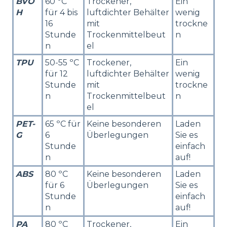
BVO
60 ºC
Trockener,
Ein
H
für 4 bis
luftdichter Behälter
wenig
16
mit
trockne
Stunde
Trockenmittelbeut
n
n
el
TPU
50-55 ºC
Trockener,
Ein
für 12
luftdichter Behälter
wenig
Stunde
mit
trockne
n
Trockenmittelbeut
n
el
PET-
65 ºC für
Keine besonderen
Laden
G
6
Überlegungen
Sie es
Stunde
einfach
n
auf!
ABS
80 ºC
Keine besonderen
Laden
für 6
Überlegungen
Sie es
Stunde
einfach
n
auf!
PA
80 ºC
Trockener,
Ein