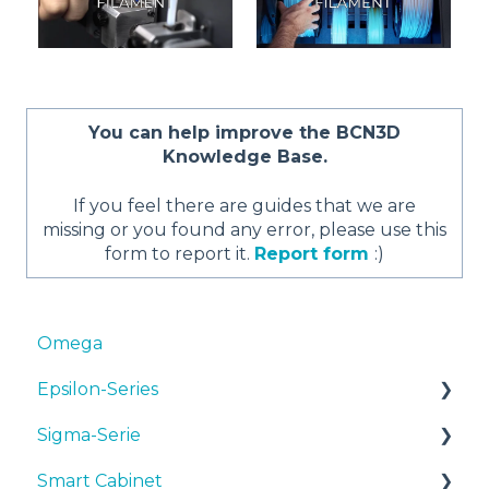
You can help improve the BCN3D
Knowledge Base.
If you feel there are guides that we are
missing or you found any error, please use this
form to report it.
Report form
:)
Omega
Epsilon-Series
Sigma-Serie
Bedienungsanleitungen & Downloads
Smart Cabinet
Inbetriebnahme
Bedienungsanleitungen & downloads