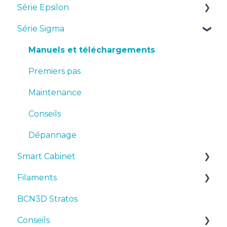
Série Epsilon
Série Sigma
Manuels et téléchargements
Premiers pas
Manuels et téléchargements
Maintenance
Premiers pas
Conseils
Maintenance
Dépannage
Conseils
Dépannage
Smart Cabinet
Filaments
Manuals & Downloads
BCN3D Stratos
First steps
Suggestions
Conseils
Maintenance
TPU