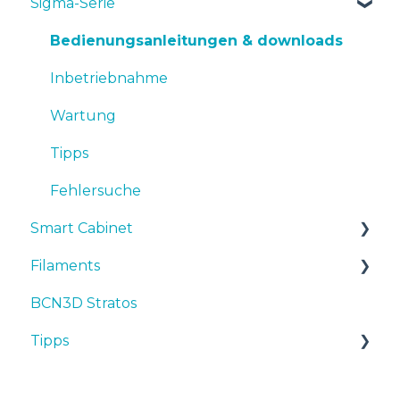
Sigma-Serie
Bedienungsanleitungen & Downloads
Inbetriebnahme
Bedienungsanleitungen & downloads
Wartung
Inbetriebnahme
Tipps
Wartung
Fehlersuche
Tipps
Fehlersuche
Smart Cabinet
Filaments
Manuals & Downloads
BCN3D Stratos
First steps
Tipps
Tipps
Maintenance
TPU
Troubleshooting
3D-Drucker