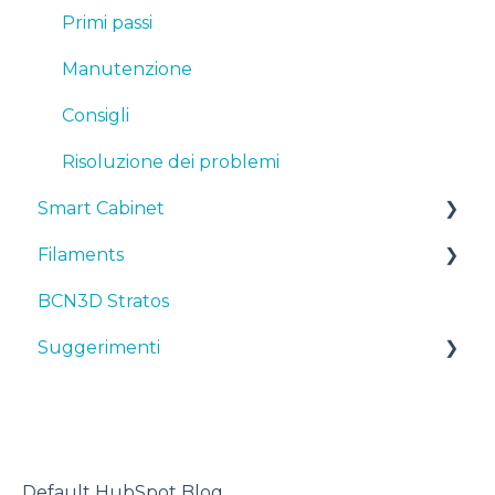
Manutenzione
Primi passi
Consigli
Manutenzione
Risoluzione dei problemi
Consigli
Risoluzione dei problemi
Smart Cabinet
Filaments
Manuals & Downloads
BCN3D Stratos
First steps
Suggerimenti
Suggerimenti
Maintenance
TPU
Troubleshooting
Stampante 3D
Default HubSpot Blog