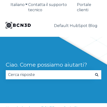
Italiano
Mostra sottomenu per le traduzioni
Contatta il supporto
Portale
tecnico
clienti
Default HubSpot Blog
Ciao. Come possiamo aiutarti?
Non sono presenti suggerimenti perché il campo 